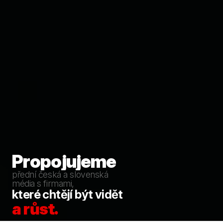
Propojujeme
Propojujeme přední česká a slovenská média s firmami, které 
přední česká a slovenská
média s firmami,
které chtějí být vidět
a růst.