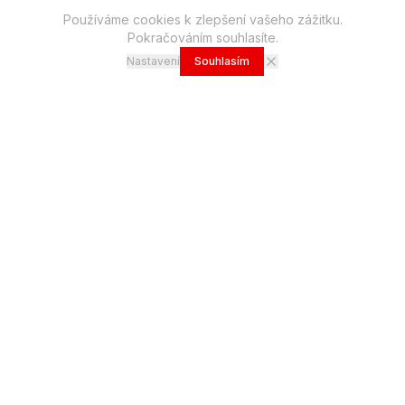
Používáme cookies k zlepšení vašeho zážitku.
Pokračováním souhlasíte.
Začít spolupráci
→
Nastavení
Souhlasím
KDO JSME
S nápady
out of the box
,
s kampaněmi do světa.
Zastupujeme významná média
na českém a slovenském
trhu, některá
exkluzivně
. Naše portfolio zahrnuje
byznys i
lifestyle segmenty
: od tištěných titulů, které dobře znáte,
přes
TV kanály
s reklamou, injektážemi a produktovým
umístěním ve vysílání, které sledují statisíce diváků denně, až